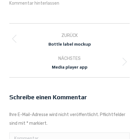
Kommentar hinterlassen
Project
ZURÜCK
navigation
Previous
Bottle label mockup
project:
NÄCHSTES
Next
Media player app
project:
Schreibe einen Kommentar
Ihre E-Mail-Adresse wird nicht veröffentlicht. Pflichtfelder
sind mit
*
markiert.
Kommentar