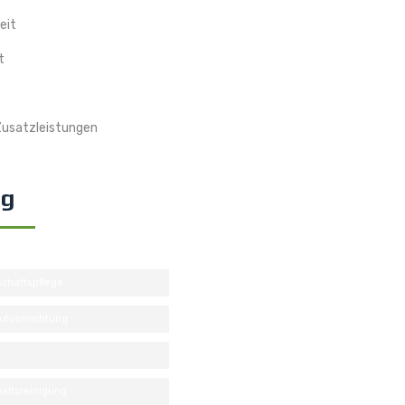
eit
t
 Zusatzleistungen
ng
chaftspflege
utvernichtung
altsreinigung