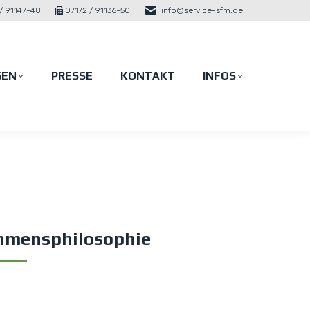
/ 91147-48
07172 / 91136-50
info@service-sfm.de
GEN
PRESSE
KONTAKT
INFOS
GEN
PRESSE
KONTAKT
INFOS
hmensphilosophie