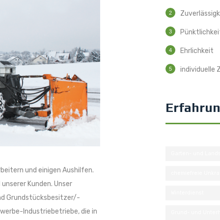
Zuverlässigk
Pünktlichkei
Ehrlichkeit
individuelle
Erfahru
Garten- und Lands
rbeitern und einigen Aushilfen.
chemiefreie Unkra
l unserer Kunden. Unser
Winterdienst
und Grundstücksbesitzer/-
erbe-Industriebetriebe, die in
Grund- und Unterh