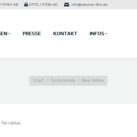
/ 91147-48
07172 / 91136-50
info@service-sfm.de
GEN
PRESSE
KONTAKT
INFOS
GEN
PRESSE
KONTAKT
INFOS
Sie befinden sich hier:
Start
Testimonials
Alex Yellow
 for varius.