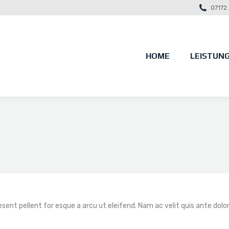
07172 
HOME
LEISTUN
HOME
LEISTUN
sent pellent for esque a arcu ut eleifend. Nam ac velit quis ante dolor