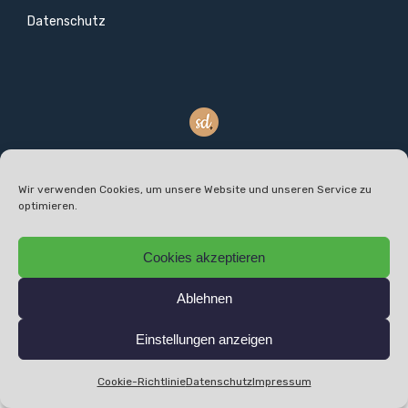
Datenschutz
designed by SONIQUE DESIGN
©
2026 SFM Service & Facility Management GmbH |
Wir verwenden Cookies, um unsere Website und unseren Service zu
optimieren.
Impressum
|
Datenschutz
| All rights reserved.
Cookies akzeptieren
Ablehnen
Einstellungen anzeigen
Cookie-Richtlinie
Datenschutz
Impressum