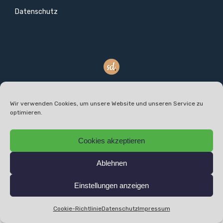
Datenschutz
designed by SONIQUE DESIGN
©
2026 SFM Service & Facility Management GmbH |
Wir verwenden Cookies, um unsere Website und unseren Service zu
optimieren.
Impressum
|
Datenschutz
| All rights reserved.
Cookies akzeptieren
Ablehnen
Einstellungen anzeigen
Cookie-Richtlinie
Datenschutz
Impressum